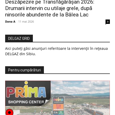
Deszăpezire pe Transfăgărășan 2026:
Drumarii intervin cu utilaje grele, după
ninsorile abundente de la Bâlea Lac
Dana A
-
11 mai 2026
0
DELGAZ GRID
Aici puteți găsi anunțuri referitoare la intervenții în rețeaua
DELGAZ din Sibiu.
Pentru cumpărături