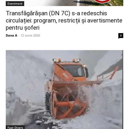
Eveniment
Transfăgărășan (DN 7C) s-a redeschis
circulației: program, restricții și avertismente
pentru șoferi
Dana A
-
12 iunie 2026
0
Fapt Divers