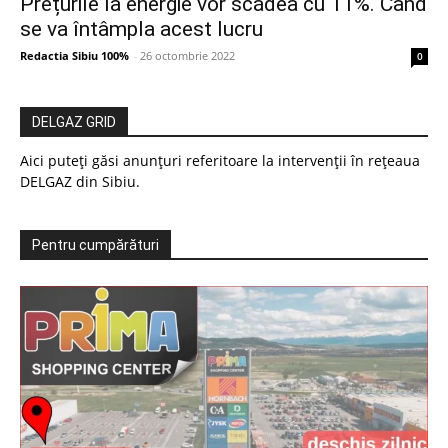
Prețurile la energie vor scădea cu 11%. Când
se va întâmpla acest lucru
Redactia Sibiu 100%
-
26 octombrie 2022
0
DELGAZ GRID
Aici puteți găsi anunțuri referitoare la intervenții în rețeaua
DELGAZ din Sibiu.
Pentru cumpărături