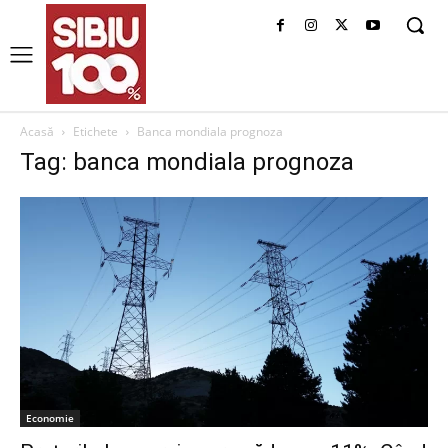
Acasă
Etichete
Banca mondiala prognoza
Tag: banca mondiala prognoza
Economie