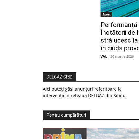
Sport
Performanță 
Înotătorii de 
strălucesc la
în ciuda prov
VAL
-
30 martie 2026
DELGAZ GRID
Aici puteți găsi anunțuri referitoare la
intervenții în rețeaua DELGAZ din Sibiu.
Pentru cumpărături