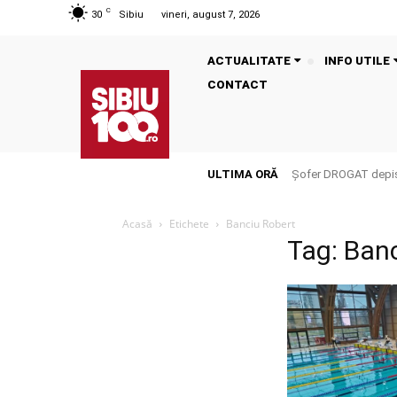
C
30
Sibiu
vineri, august 7, 2026
ACTUALITATE
INFO UTILE
CONTACT
ULTIMA ORĂ
Șofer DROGAT depista
Acasă
Etichete
Banciu Robert
Tag: Ban