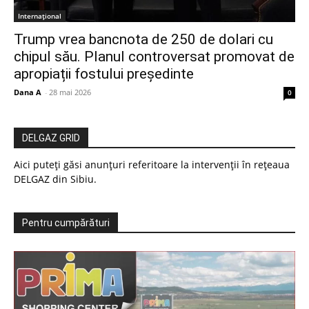
Internațional
Trump vrea bancnota de 250 de dolari cu
chipul său. Planul controversat promovat de
apropiații fostului președinte
Dana A
-
28 mai 2026
0
DELGAZ GRID
Aici puteți găsi anunțuri referitoare la intervenții în rețeaua
DELGAZ din Sibiu.
Pentru cumpărături