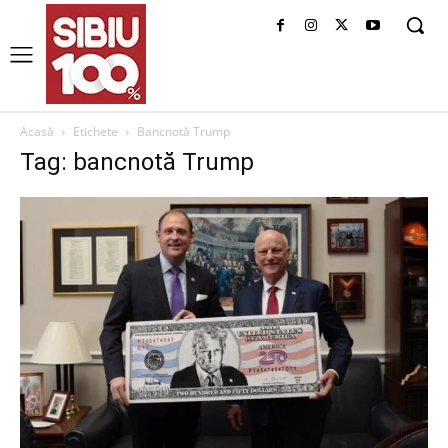
Acasă
Etichete
Bancnotă Trump
Tag: bancnotă Trump