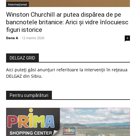
Internațional
Winston Churchill ar putea dispărea de pe
bancnotele britanice: Arici și vidre înlocuiesc
figuri istorice
Dana A
-
12 martie 2026
0
DELGAZ GRID
Aici puteți găsi anunțuri referitoare la intervenții în rețeaua
DELGAZ din Sibiu.
Pentru cumpărături