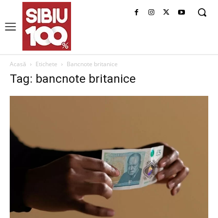
Acasă
Etichete
Bancnote britanice
Tag: bancnote britanice