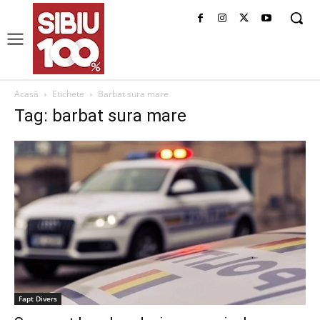
Acasă
Etichete
Barbat sura mare
Tag: barbat sura mare
Fapt Divers