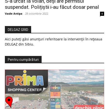
S-a urcat la volan, deși are permisul
suspendat. Polițiștii i-au făcut dosar penal
Vasile Antipa
-
28 octombrie 2022
0
DELGAZ GRID
Aici puteți găsi anunțuri referitoare la intervenții în rețeaua
DELGAZ din Sibiu.
Pentru cumpărături