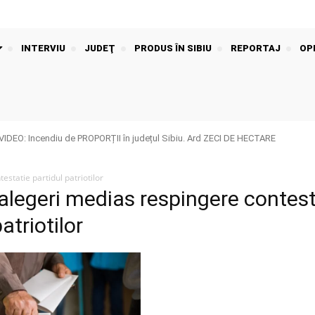
INTERVIU
JUDEŢ
PRODUS ÎN SIBIU
REPORTAJ
OPI
EO: Incendiu de PROPORȚII în județul Sibiu. Ard ZECI DE HECTARE
statie partidul patriotilor
alegeri medias respingere contest
atriotilor