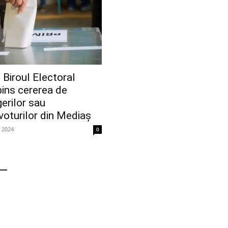
Biroul Electoral
pins cererea de
gerilor sau
oturilor din Mediaș
e 2024
0