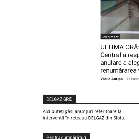
Eveniment
ULTIMA ORĂ: 
Central a res
anulare a ale
renumărarea v
Vasile Antipa
-
13 iuni
DELGAZ GRID
Aici puteți găsi anunțuri referitoare la
intervenții în rețeaua DELGAZ din Sibiu.
Pentru cumpărături