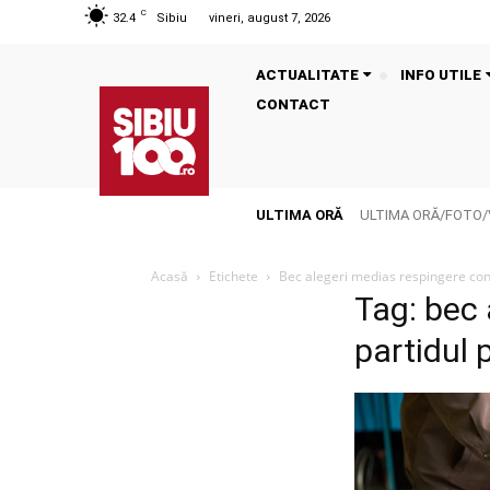
C
32.4
Sibiu
vineri, august 7, 2026
ACTUALITATE
INFO UTILE
CONTACT
ULTIMA ORĂ
ULTIMA ORĂ/FOTO/VID
Acasă
Etichete
Bec alegeri medias respingere conte
Tag: bec 
partidul p