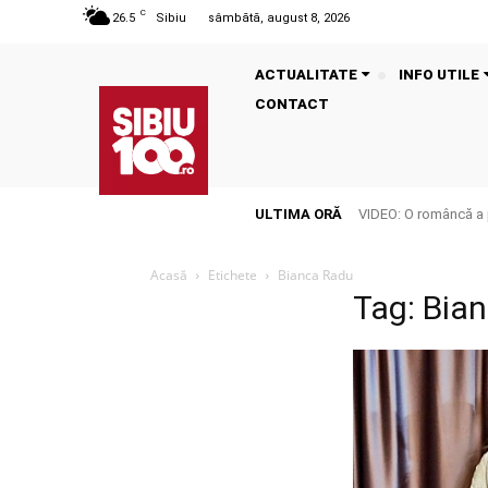
C
26.5
Sibiu
sâmbătă, august 8, 2026
ACTUALITATE
INFO UTILE
CONTACT
ULTIMA ORĂ
VIDEO: O româncă a p
Acasă
Etichete
Bianca Radu
Tag: Bia