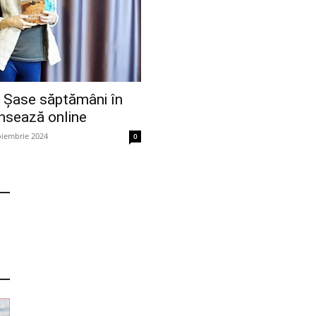
! Șase săptămâni în
nsează online
oiembrie 2024
0