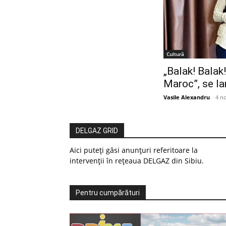
Cultură
„Balak! Balak
Maroc”, se la
Vasile Alexandru
-
4 n
DELGAZ GRID
Aici puteți găsi anunțuri referitoare la
intervenții în rețeaua DELGAZ din Sibiu.
Pentru cumpărături