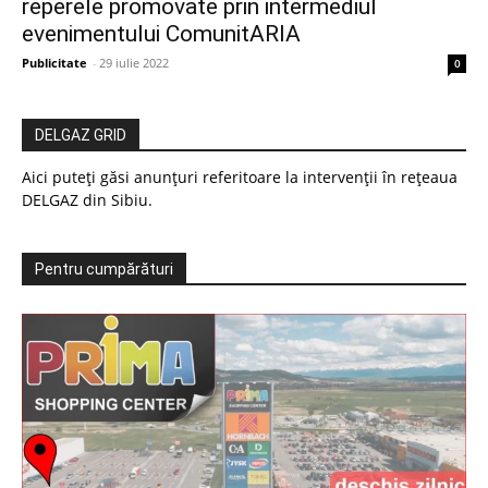
reperele promovate prin intermediul
evenimentului ComunitARIA
Publicitate
-
29 iulie 2022
0
DELGAZ GRID
Aici puteți găsi anunțuri referitoare la intervenții în rețeaua
DELGAZ din Sibiu.
Pentru cumpărături