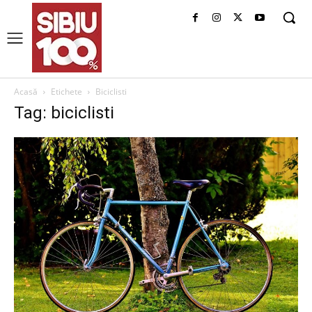
Acasă
Etichete
Biciclisti
Tag: biciclisti