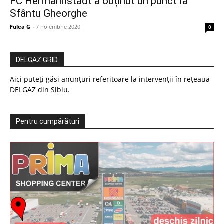
FC Hermannstadt a obținut un punct la
Sfântu Gheorghe
Fulea G
-
7 noiembrie 2020
0
DELGAZ GRID
Aici puteți găsi anunțuri referitoare la intervenții în rețeaua
DELGAZ din Sibiu.
Pentru cumpărături