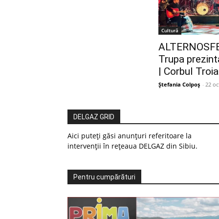
Cultură
ALTERNOSFERA
Trupa prezint
| Corbul Troi
Ștefania Colpoș
-
22 oc
DELGAZ GRID
Aici puteți găsi anunțuri referitoare la
intervenții în rețeaua DELGAZ din Sibiu.
Pentru cumpărături