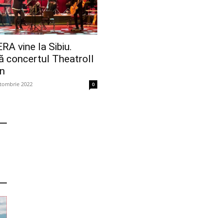
 vine la Sibiu.
ă concertul Theatroll
an
tombrie 2022
0