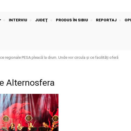
INTERVIU
JUDEŢ
PRODUS ÎN SIBIU
REPORTAJ
OPI
rice regionale PESA pleacă la drum. Unde vor circula și ce facilități oferă
te Alternosfera