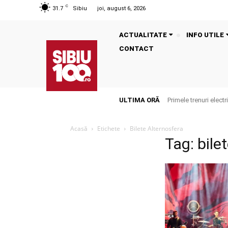
C
31.7
Sibiu
joi, august 6, 2026
ACTUALITATE
INFO UTILE
CONTACT
ULTIMA ORĂ
Primele trenuri elect
Acasă
Etichete
Bilete Alternosfera
Tag: bile