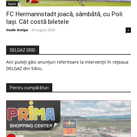
Sport
FC Hermannstadt joacă, sâmbătă, cu Poli
Iași. Cât costă biletele
Vasile Antipa
-
29 august 2024
0
DELGAZ GRID
Aici puteți găsi anunțuri referitoare la intervenții în rețeaua
DELGAZ din Sibiu.
Pentru cumpărături