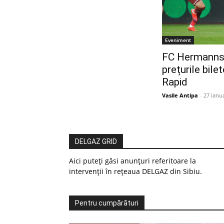
Eveniment
FC Hermannst
prețurile bile
Rapid
Vasile Antipa
-
27 ianu
DELGAZ GRID
Aici puteți găsi anunțuri referitoare la
intervenții în rețeaua DELGAZ din Sibiu.
Pentru cumpărături