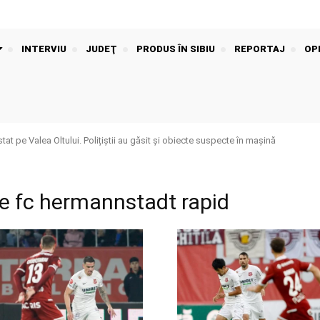
INTERVIU
JUDEŢ
PRODUS ÎN SIBIU
REPORTAJ
OPI
t pe Valea Oltului. Polițiștii au găsit și obiecte suspecte în mașină
te fc hermannstadt rapid