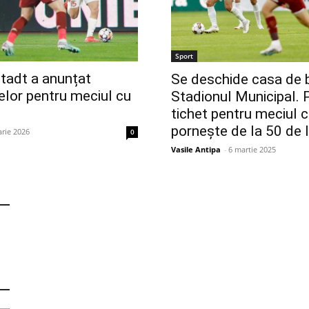
Sport
adt a anunțat
Se deschide casa de b
telor pentru meciul cu
Stadionul Municipal. P
tichet pentru meciul 
pornește de la 50 de l
arie 2026
0
Vasile Antipa
-
6 martie 2025