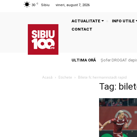
C
30
Sibiu
vineri, august 7, 2026
ACTUALITATE
INFO UTILE
CONTACT
ULTIMA ORĂ
Șofer DROGAT depista
Acasă
Etichete
Bilete fc hermannstadt rapid
Tag: bile