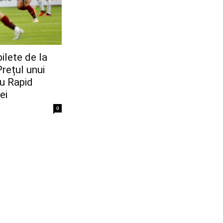
ilete de la
rețul unui
cu Rapid
ei
0