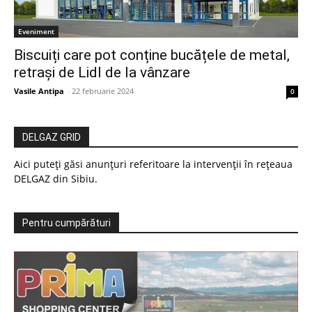
Eveniment
Biscuiți care pot conține bucățele de metal,
retrași de Lidl de la vânzare
Vasile Antipa
-
22 februarie 2024
0
DELGAZ GRID
Aici puteți găsi anunțuri referitoare la intervenții în rețeaua
DELGAZ din Sibiu.
Pentru cumpărături