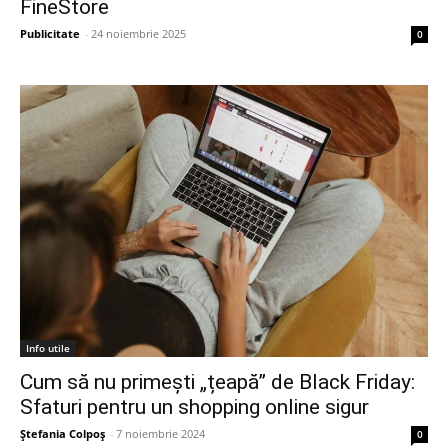
FineStore
Publicitate
-
24 noiembrie 2025
0
Info utile
Cum să nu primești „țeapă” de Black Friday:
Sfaturi pentru un shopping online sigur
Ștefania Colpoș
-
7 noiembrie 2024
0