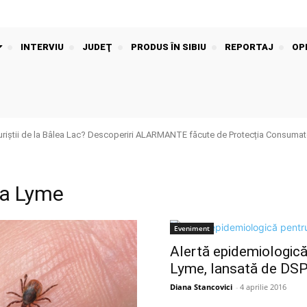
INTERVIU
JUDEŢ
PRODUS ÎN SIBIU
REPORTAJ
OPI
riștii de la Bâlea Lac? Descoperiri ALARMANTE făcute de Protecția Consumato
la Lyme
Eveniment
Alertă epidemiologică
Lyme, lansată de DS
Diana Stancovici
-
4 aprilie 2016