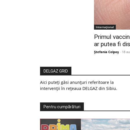
Internațional
Primul vaccin
ar putea fi di
Ștefania Colpoș
-
18 au
DELGAZ GRID
Aici puteți găsi anunțuri referitoare la
intervenții în rețeaua DELGAZ din Sibiu.
Pentru cumpărături