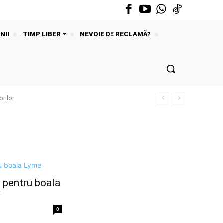
NII
TIMP LIBER
NEVOIE DE RECLAMĂ?
rilor
 pentru boala
P
0