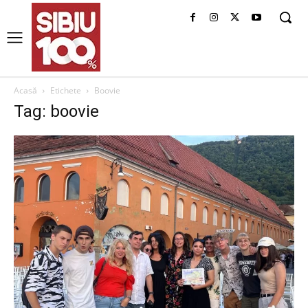
Acasă
Etichete
Boovie
Tag: boovie