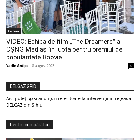
Cultură
VIDEO: Echipa de film „The Dreamers” a
CȘNG Mediaș, în lupta pentru premiul de
popularitate Boovie
Vasile Antipa
-
8 august 2023
0
DELGAZ GRID
Aici puteți găsi anunțuri referitoare la intervenții în rețeaua
DELGAZ din Sibiu.
Pentru cumpărături