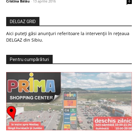
Cristina Bălău
-
13 aprilie 2016
0
DELGAZ GRID
Aici puteți găsi anunțuri referitoare la intervenții în rețeaua
DELGAZ din Sibiu.
Pentru cumpărături