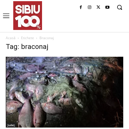
Acasă
Etichete
Braconaj
Tag: braconaj
Judeţ