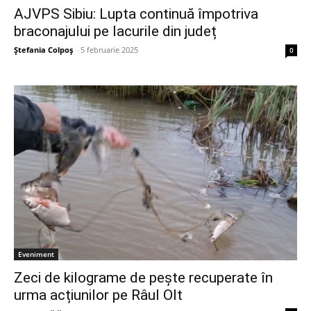
AJVPS Sibiu: Lupta continuă împotriva
braconajului pe lacurile din județ
Ștefania Colpoș
-
5 februarie 2025
0
Eveniment
Zeci de kilograme de pește recuperate în
urma acțiunilor pe Râul Olt