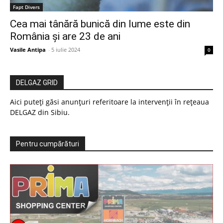
Fapt Divers
Cea mai tânără bunică din lume este din
România și are 23 de ani
Vasile Antipa
-
5 iulie 2024
0
DELGAZ GRID
Aici puteți găsi anunțuri referitoare la intervenții în rețeaua
DELGAZ din Sibiu.
Pentru cumpărături