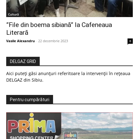
Cultură
”File din boema sibiană” la Cafeneaua
Literară
Vasile Alexandru
-
22 decembrie 2023
0
DELGAZ GRID
Aici puteți găsi anunțuri referitoare la intervenții în rețeaua
DELGAZ din Sibiu.
Pentru cumpărături