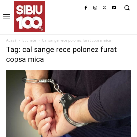
Acasă
Etichete
Cal sange rece polonez furat copsa mica
Tag: cal sange rece polonez furat
copsa mica