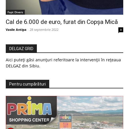
Fapt Divers
Cal de 6.000 de euro, furat din Copșa Mică
Vasile Antipa
-
28 septembrie 2022
0
DELGAZ GRID
Aici puteți găsi anunțuri referitoare la intervenții în rețeaua
DELGAZ din Sibiu.
Pentru cumpărături