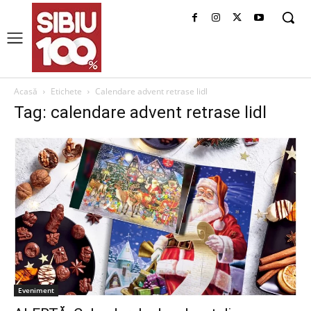
Acasă
Etichete
Calendare advent retrase lidl
Tag: calendare advent retrase lidl
Eveniment