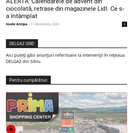
ALERTĂ: Calendarele de advent din
ciocolată, retrase din magazinele Lidl. Ce s-
a întâmplat
Vasile Antipa
-
11 decembrie 2024
0
DELGAZ GRID
Aici puteți găsi anunțuri referitoare la intervenții în rețeaua
DELGAZ din Sibiu.
Pentru cumpărături