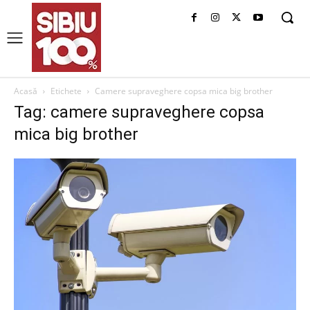
Acasă
Etichete
Camere supraveghere copsa mica big brother
Tag: camere supraveghere copsa
mica big brother