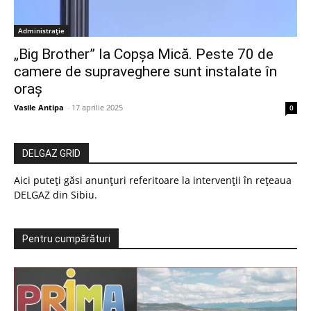
Administrație
„Big Brother” la Copșa Mică. Peste 70 de
camere de supraveghere sunt instalate în
oraș
Vasile Antipa
-
17 aprilie 2025
0
DELGAZ GRID
Aici puteți găsi anunțuri referitoare la intervenții în rețeaua
DELGAZ din Sibiu.
Pentru cumpărături