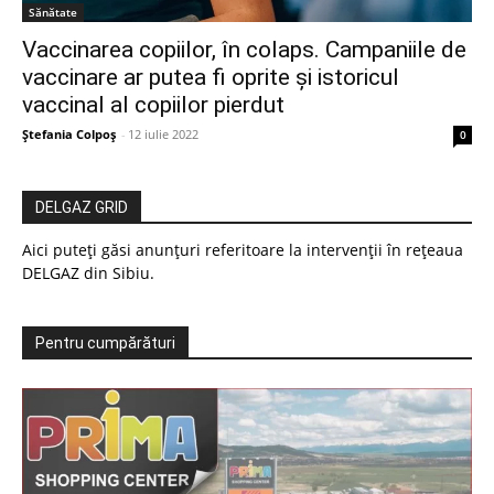
Sănătate
Vaccinarea copiilor, în colaps. Campaniile de
vaccinare ar putea fi oprite și istoricul
vaccinal al copiilor pierdut
Ștefania Colpoș
-
12 iulie 2022
0
DELGAZ GRID
Aici puteți găsi anunțuri referitoare la intervenții în rețeaua
DELGAZ din Sibiu.
Pentru cumpărături