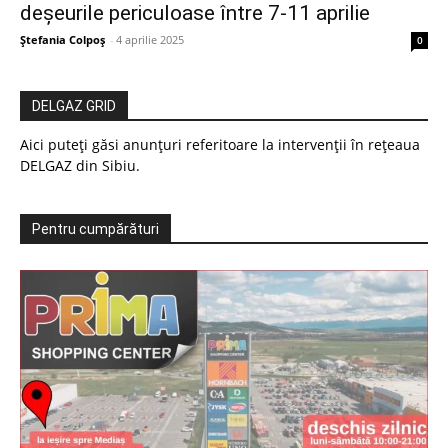
deșeurile periculoase între 7-11 aprilie
Ștefania Colpoș
-
4 aprilie 2025
0
DELGAZ GRID
Aici puteți găsi anunțuri referitoare la intervenții în rețeaua
DELGAZ din Sibiu.
Pentru cumpărături