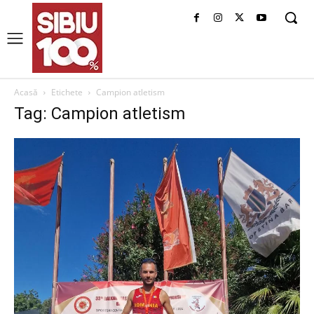
Acasă
Etichete
Campion atletism
Tag: Campion atletism