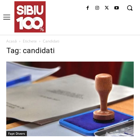
Acasă
Etichete
Candidati
Tag: candidati
Fapt Divers