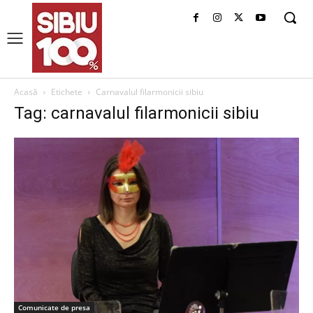
Acasă
Etichete
Carnavalul filarmonicii sibiu
Tag: carnavalul filarmonicii sibiu
Comunicate de presa