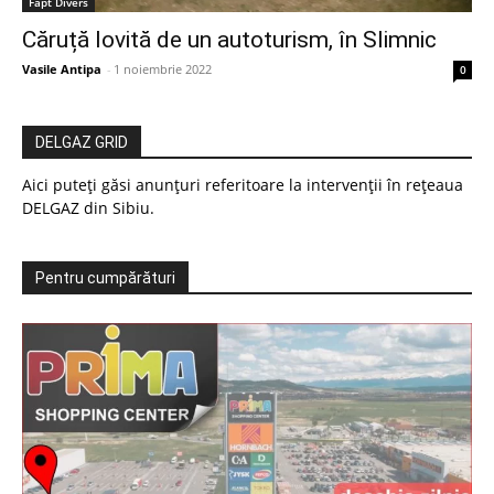
Fapt Divers
Căruță lovită de un autoturism, în Slimnic
Vasile Antipa
-
1 noiembrie 2022
0
DELGAZ GRID
Aici puteți găsi anunțuri referitoare la intervenții în rețeaua
DELGAZ din Sibiu.
Pentru cumpărături