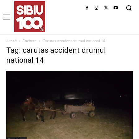
Acasă
Etichete
Carutas accident drumul national 14
Tag: carutas accident drumul
national 14