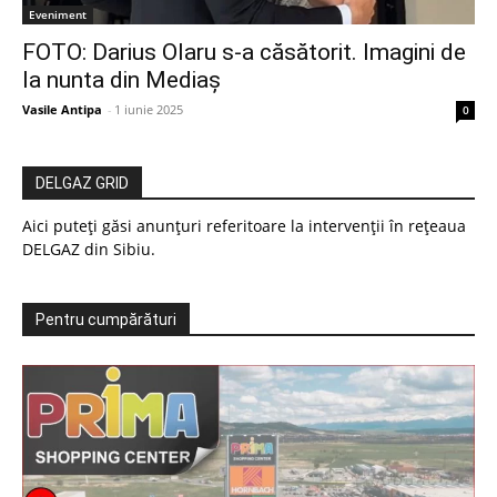
Eveniment
FOTO: Darius Olaru s-a căsătorit. Imagini de
la nunta din Mediaș
Vasile Antipa
-
1 iunie 2025
0
DELGAZ GRID
Aici puteți găsi anunțuri referitoare la intervenții în rețeaua
DELGAZ din Sibiu.
Pentru cumpărături