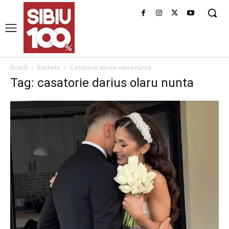
Acasă
Etichete
Casatorie darius olaru nunta
Tag: casatorie darius olaru nunta