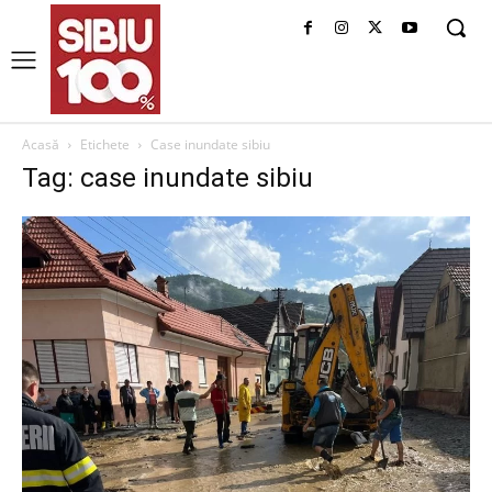
Acasă
Etichete
Case inundate sibiu
Tag: case inundate sibiu