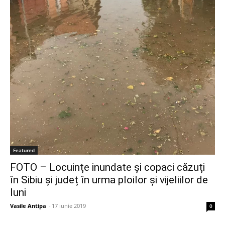
Featured
FOTO – Locuințe inundate și copaci căzuți
în Sibiu și județ în urma ploilor și vijeliilor de
luni
Vasile Antipa
-
17 iunie 2019
0