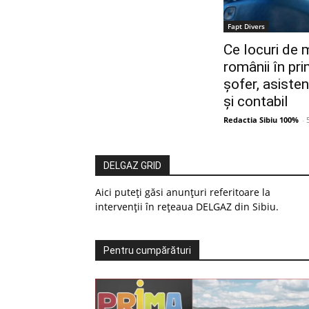
Fapt Divers
Ce locuri de 
românii în pr
șofer, asisten
și contabil
Redactia Sibiu 100%
-
DELGAZ GRID
Aici puteți găsi anunțuri referitoare la
intervenții în rețeaua DELGAZ din Sibiu.
Pentru cumpărături