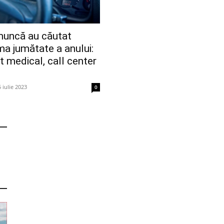
muncă au căutat
ima jumătate a anului:
t medical, call center
5 iulie 2023
0