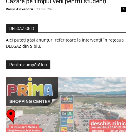
Cazare pe timpul verii pentru studenți
Vasile Alexandru
-
23 mai 2025
0
DELGAZ GRID
Aici puteți găsi anunțuri referitoare la intervenții în rețeaua
DELGAZ din Sibiu.
Pentru cumpărături