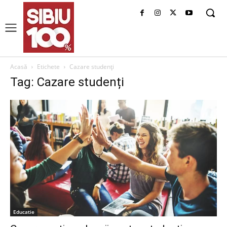
Acasă
Etichete
Cazare studenți
Tag: Cazare studenți
Educatie