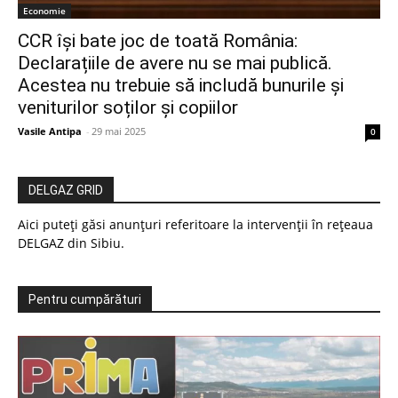
Economie
CCR își bate joc de toată România:
Declarațiile de avere nu se mai publică.
Acestea nu trebuie să includă bunurile și
veniturilor soților și copiilor
Vasile Antipa
-
29 mai 2025
0
DELGAZ GRID
Aici puteți găsi anunțuri referitoare la intervenții în rețeaua
DELGAZ din Sibiu.
Pentru cumpărături