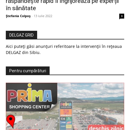
răspândește rapid îi îngrijorează pe experții
în sănătate
Ștefania Colpoș
-
13 iulie 2022
0
DELGAZ GRID
Aici puteți găsi anunțuri referitoare la intervenții în rețeaua
DELGAZ din Sibiu.
Pentru cumpărături