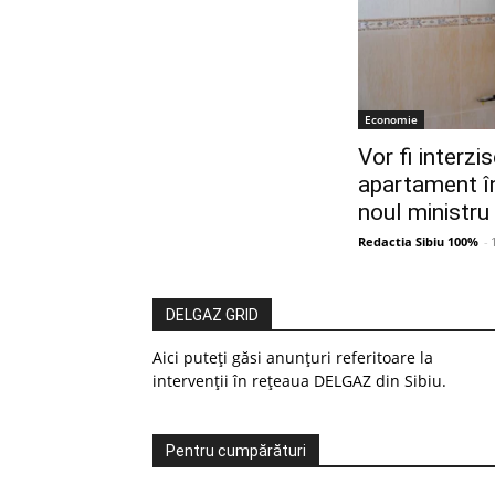
Economie
Vor fi interzi
apartament î
noul ministru
Redactia Sibiu 100%
-
DELGAZ GRID
Aici puteți găsi anunțuri referitoare la
intervenții în rețeaua DELGAZ din Sibiu.
Pentru cumpărături