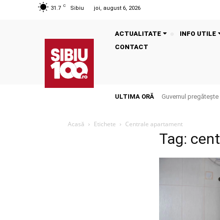
C
31.7
Sibiu
joi, august 6, 2026
ACTUALITATE
INFO UTILE
CONTACT
ULTIMA ORĂ
Guvernul pregătește 
Acasă
Etichete
Centrale apartament
Tag: cen