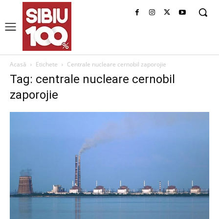
Acasă
Etichete
Centrale nucleare cernobil zaporojie
Tag: centrale nucleare cernobil
zaporojie