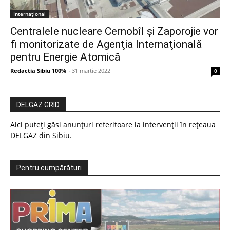
Internațional
Centralele nucleare Cernobîl şi Zaporojie vor
fi monitorizate de Agenţia Internaţională
pentru Energie Atomică
Redactia Sibiu 100%
-
31 martie 2022
0
DELGAZ GRID
Aici puteți găsi anunțuri referitoare la intervenții în rețeaua
DELGAZ din Sibiu.
Pentru cumpărături