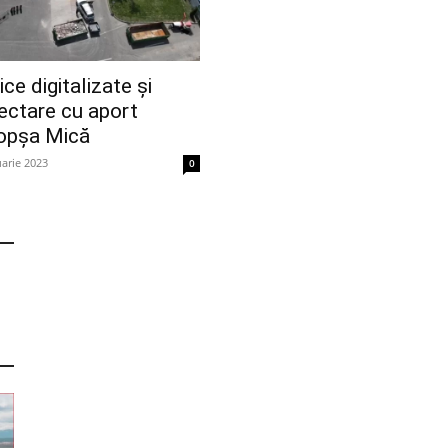
ce digitalizate și
ectare cu aport
Copșa Mică
uarie 2023
0