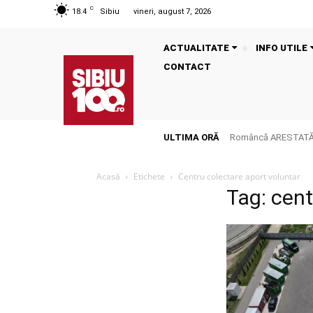
C
18.4
Sibiu
vineri, august 7, 2026
ACTUALITATE
INFO UTILE
CONTACT
ULTIMA ORĂ
Româncă ARESTATĂ î
Acasă
Etichete
Centru colectare aport voluntar
Tag: cent