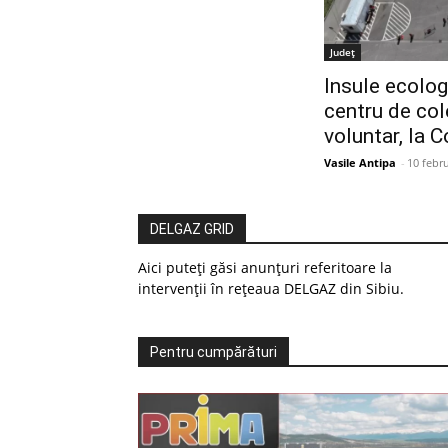
Judeţ
Insule ecologi
centru de col
voluntar, la 
Vasile Antipa
-
10 febr
DELGAZ GRID
Aici puteți găsi anunțuri referitoare la
intervenții în rețeaua DELGAZ din Sibiu.
Pentru cumpărături