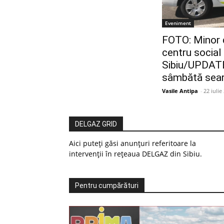
Eveniment
FOTO: Minor d
centru social 
Sibiu/UPDATE:
sâmbătă sea
Vasile Antipa
-
22 iulie
DELGAZ GRID
Aici puteți găsi anunțuri referitoare la
intervenții în rețeaua DELGAZ din Sibiu.
Pentru cumpărături