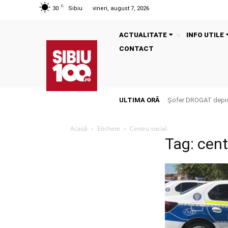
C
30
Sibiu
vineri, august 7, 2026
ACTUALITATE
INFO UTILE
CONTACT
ULTIMA ORĂ
Șofer DROGAT depista
Acasă
Etichete
Centru social
Tag: cent