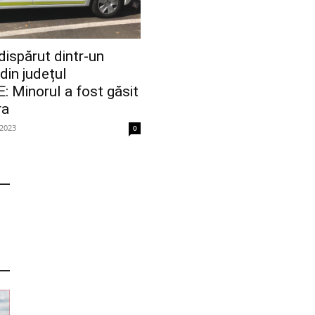
ispărut dintr-un
din județul
 Minorul a fost găsit
ra
 2023
0