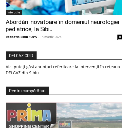
Info utile
Abordări inovatoare în domeniul neurologiei
pediatrice, la Sibiu
Redactia Sibiu 100%
-
18 martie 2024
0
DELGAZ GRID
Aici puteți găsi anunțuri referitoare la intervenții în rețeaua
DELGAZ din Sibiu.
Pentru cumpărături