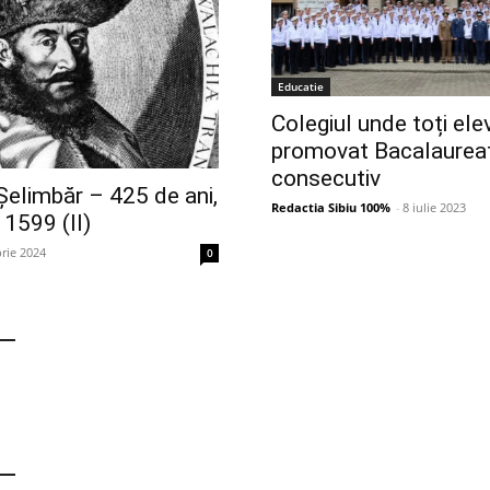
Educatie
Colegiul unde toți elev
promovat Bacalaureat
consecutiv
 Șelimbăr – 425 de ani,
Redactia Sibiu 100%
-
8 iulie 2023
 1599 (II)
rie 2024
0