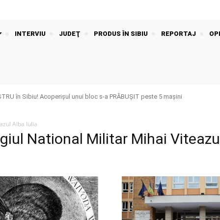
INTERVIU
JUDEŢ
PRODUS ÎN SIBIU
REPORTAJ
OPI
U în Sibiu! Acoperișul unui bloc s-a PRĂBUȘIT peste 5 mașini
azul Alba Iulia
giul National Militar Mihai Viteazu