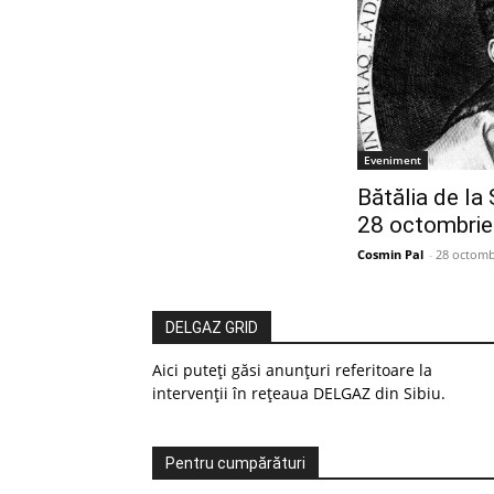
Eveniment
Bătălia de la
28 octombrie
Cosmin Pal
-
28 octomb
DELGAZ GRID
Aici puteți găsi anunțuri referitoare la
intervenții în rețeaua DELGAZ din Sibiu.
Pentru cumpărături