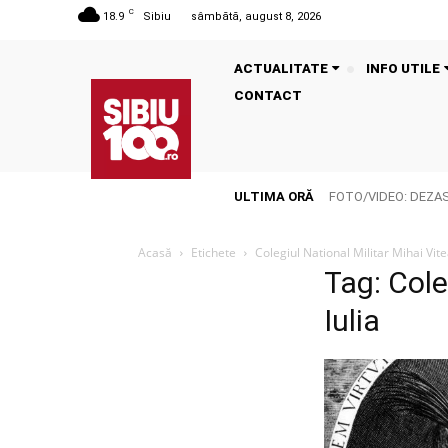
C
18.9
Sibiu
sâmbătă, august 8, 2026
ACTUALITATE
INFO UTILE
CONTACT
ULTIMA ORĂ
FOTO/VIDEO: DEZASTR
Acasă
Etichete
Colegiul National Militar Mihai Vite
Tag: Cole
Iulia