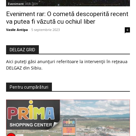
Eveniment
Eveniment rar: O cometă descoperită recent
va putea fi văzută cu ochiul liber
Vasile Antipa
-
5 septembrie 2023
0
DELGAZ GRID
Aici puteți găsi anunțuri referitoare la intervenții în rețeaua
DELGAZ din Sibiu.
Pentru cumpărături