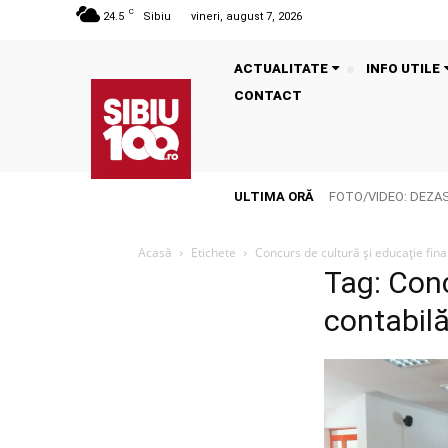
C
24.5
Sibiu
vineri, august 7, 2026
ACTUALITATE
INFO UTILE
CONTACT
ULTIMA ORĂ
FOTO/VIDEO: DEZASTR
Acasă
Etichete
Concurs de cultură și educație fina
Tag: Conc
contabil