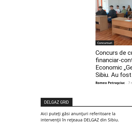
Concursuri
Concurs de cu
financiar-cont
Economic „Geo
Sibiu. Au fost
Romeo Petrașciuc
-
7 
DELGAZ GRID
Aici puteți găsi anunțuri referitoare la
intervenții în rețeaua DELGAZ din Sibiu.