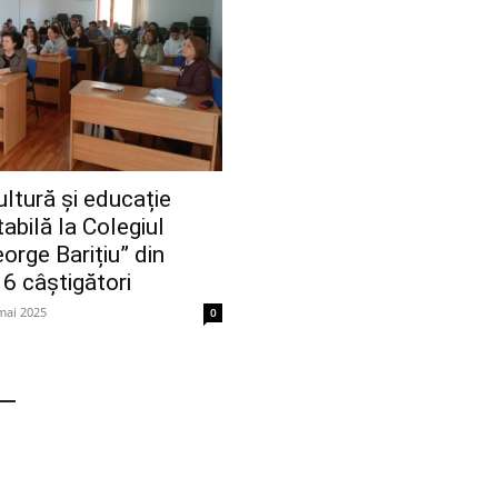
ltură și educație
abilă la Colegiul
rge Barițiu” din
 6 câștigători
mai 2025
0