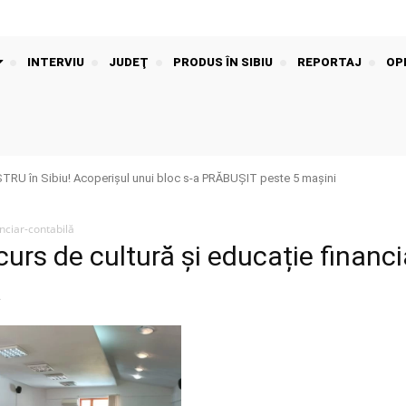
INTERVIU
JUDEŢ
PRODUS ÎN SIBIU
REPORTAJ
OPI
U în Sibiu! Acoperișul unui bloc s-a PRĂBUȘIT peste 5 mașini
nciar-contabilă
urs de cultură și educație financi
ă