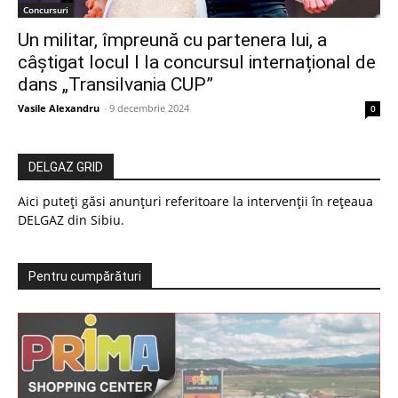
Concursuri
Un militar, împreună cu partenera lui, a
câștigat locul I la concursul internațional de
dans „Transilvania CUP”
Vasile Alexandru
-
9 decembrie 2024
0
DELGAZ GRID
Aici puteți găsi anunțuri referitoare la intervenții în rețeaua
DELGAZ din Sibiu.
Pentru cumpărături