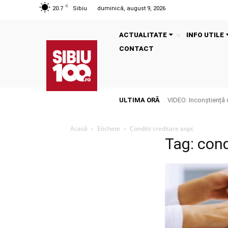
C
20.7
Sibiu
duminică, august 9, 2026
ACTUALITATE
INFO UTILE
CONTACT
ULTIMA ORĂ
VIDEO: Inconștiență 
Acasă
Etichete
Conditii creditare anpc
Tag: cond