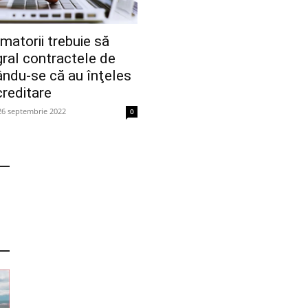
atorii trebuie să
gral contractele de
rându-se că au înţeles
creditare
26 septembrie 2022
0