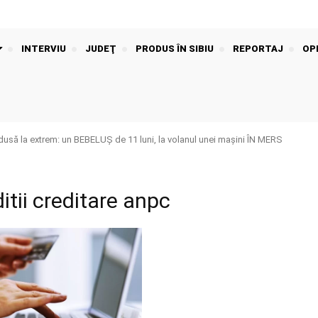
INTERVIU
JUDEŢ
PRODUS ÎN SIBIU
REPORTAJ
OPI
dusă la extrem: un BEBELUȘ de 11 luni, la volanul unei mașini ÎN MERS
itii creditare anpc