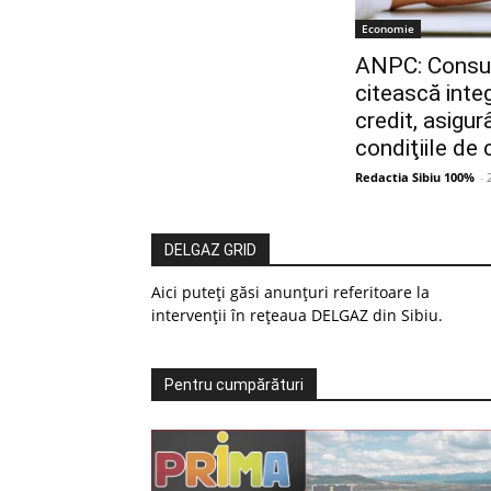
Economie
ANPC: Consum
citească inte
credit, asigu
condiţiile de 
Redactia Sibiu 100%
-
DELGAZ GRID
Aici puteți găsi anunțuri referitoare la
intervenții în rețeaua DELGAZ din Sibiu.
Pentru cumpărături