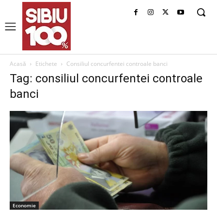
Acasă
Etichete
Consiliul concurfentei controale banci
Tag: consiliul concurfentei controale
banci
Economie