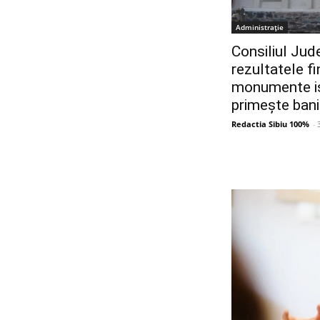
Administrație
Consiliul Jud
rezultatele fi
monumente ist
primește bani
Redactia Sibiu 100%
-