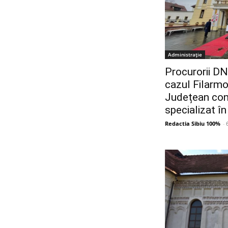
Administrație
Procurorii DNA
cazul Filarmon
Județean con
specializat în
Redactia Sibiu 100%
-