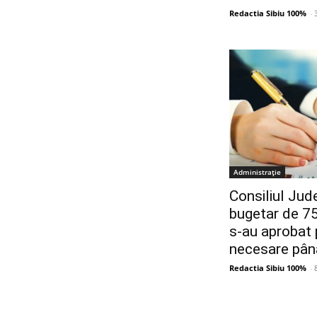
Redactia Sibiu 100%
-
Administrație
Consiliul Jud
bugetar de 75 
s-au aprobat 
necesare până
Redactia Sibiu 100%
-