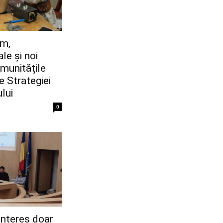
sm,
le și noi
omunitățile
le Strategiei
lui
0
 interes doar