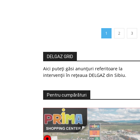
1
2
3
DELGAZ GRID
Aici puteți găsi anunțuri referitoare la
intervenții în rețeaua DELGAZ din Sibiu.
Pentru cumpărături