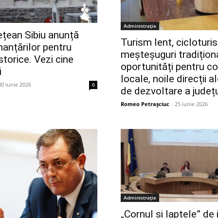
Administrație
ețean Sibiu anunță
Turism lent, cicloturi
nanțărilor pentru
meșteșuguri tradiționa
orice. Vezi cine
oportunități pentru c
i
locale, noile direcții a
30 iunie 2026
0
de dezvoltare a județu
Romeo Petrașciuc
-
25 iunie 2026
Administrație
„Cornul și laptele” de