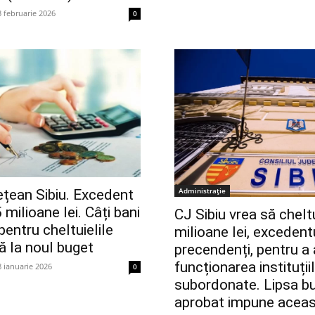
3 februarie 2026
0
Administrație
ețean Sibiu. Excedent
milioane lei. Câți bani
CJ Sibiu vrea să chelt
pentru cheltuielile
milioane lei, excedentu
 la noul buget
precendenți, pentru a 
funcționarea instituții
8 ianuarie 2026
0
subordonate. Lipsa bu
aprobat impune acea