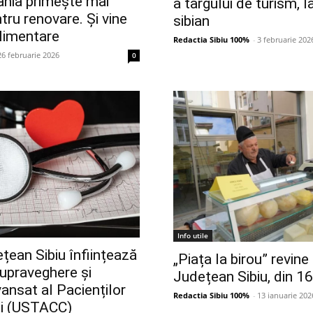
ania primește mai
a târgului de turism, 
tru renovare. Și vine
sibian
plimentare
Redactia Sibiu 100%
-
3 februarie 202
26 februarie 2026
0
Info utile
ețean Sibiu înființează
„Piața la birou” revine 
upraveghere și
Județean Sibiu, din 16
nsat al Pacienților
Redactia Sibiu 100%
-
13 ianuarie 202
ici (USTACC)