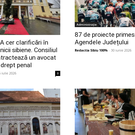
Administrație
87 de proiecte primes
Agendele Județului
 cer clarificări în
icii sibiene. Consiliul
Redactia Sibiu 100%
-
30 iunie 2026
tractează un avocat
 drept penal
6 iulie 2026
0