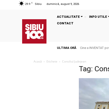
C
29.9
Sibiu
duminică, august 9, 2026
ACTUALITATE
INFO UTILE
CONTACT
ULTIMA ORĂ
Cine a INVENTAT pove
Acasă
Etichete
Consiliul Județean
Tag: Cons