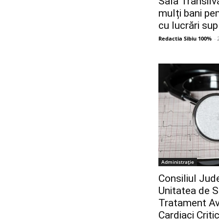
Sala Transilv
mulți bani pen
cu lucrări su
Redactia Sibiu 100%
-
Administrație
Consiliul Jud
Unitatea de S
Tratament Ava
Cardiaci Crit