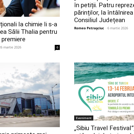
în petiții. Patru reprez
părinților, la întâlnirea
Consiliul Județean
ționali la chimie li s-a
Romeo Petrașciuc
-
6 martie 2026
ea Sălii Thalia pentru
 premiere
26 martie 2026
0
Eveniment
„Sibiu Travel Festival”