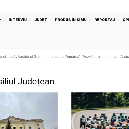
INTERVIU
JUDEŢ
PRODUS ÎN SIBIU
REPORTAJ
OPI
stea că „Austria și Germania au secat Dunărea”. Dezvăluirea ministrului Apără
iliul Județean