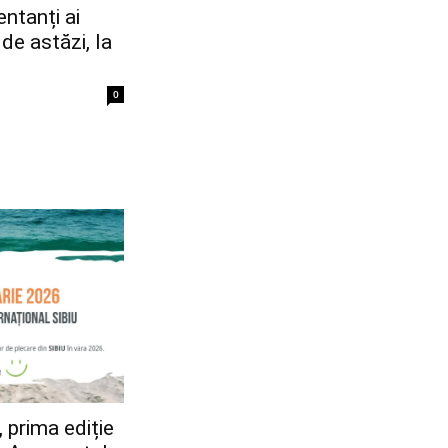
entanți ai
 de astăzi, la
0
, prima ediție