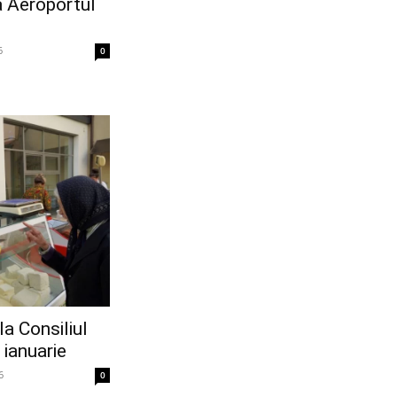
la Aeroportul
6
0
la Consiliul
 ianuarie
6
0