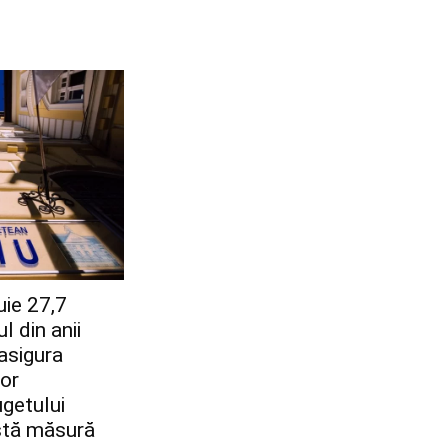
uie 27,7
l din anii
asigura
lor
getului
stă măsură