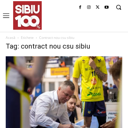
Acasă
Etichete
Contract nou csu sibiu
Tag: contract nou csu sibiu