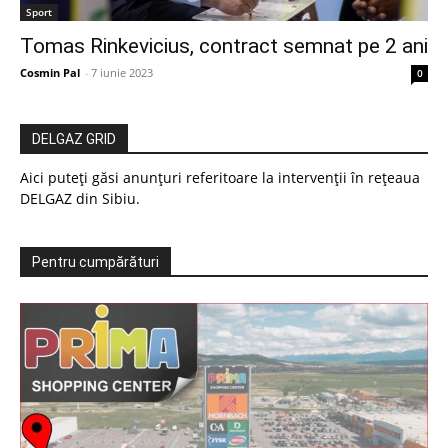
Sport
Tomas Rinkevicius, contract semnat pe 2 ani
Cosmin Pal
-
7 iunie 2023
0
DELGAZ GRID
Aici puteți găsi anunțuri referitoare la intervenții în rețeaua
DELGAZ din Sibiu.
Pentru cumpărături