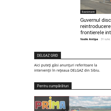
Eveniment
Guvernul disc
reintroducere
frontierele in
Vasile Antipa
-
31 iulie
DELGAZ GRID
Aici puteți găsi anunțuri referitoare la
intervenții în rețeaua DELGAZ din Sibiu.
Pentru cumpărături