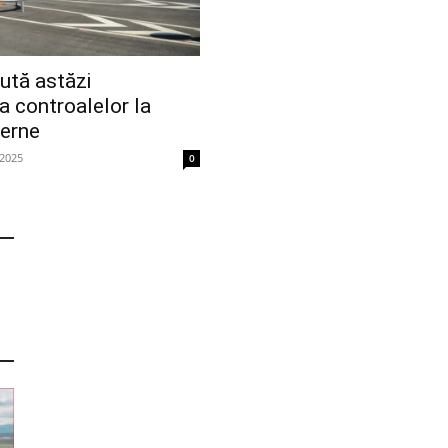
ută astăzi
a controalelor la
terne
 2025
0