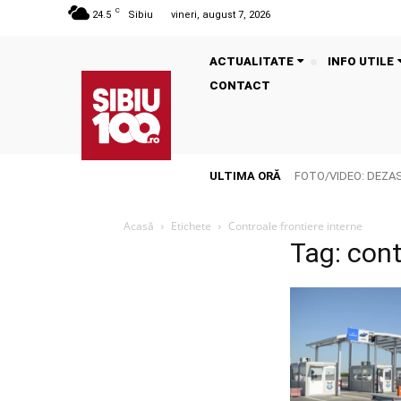
C
24.5
Sibiu
vineri, august 7, 2026
ACTUALITATE
INFO UTILE
CONTACT
ULTIMA ORĂ
FOTO/VIDEO: DEZASTR
Acasă
Etichete
Controale frontiere interne
Tag: cont