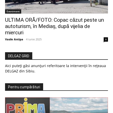
Eveniment
ULTIMA ORĂ/FOTO: Copac căzut peste un
autoturism, în Mediaș, după vijelia de
miercuri
Vasile Antipa
-
4 iunie 2025
0
DELGAZ GRID
Aici puteți găsi anunțuri referitoare la intervenții în rețeaua
DELGAZ din Sibiu.
Pentru cumpărături