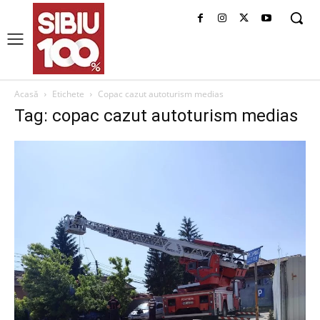
Acasă
Etichete
Copac cazut autoturism medias
Tag: copac cazut autoturism medias